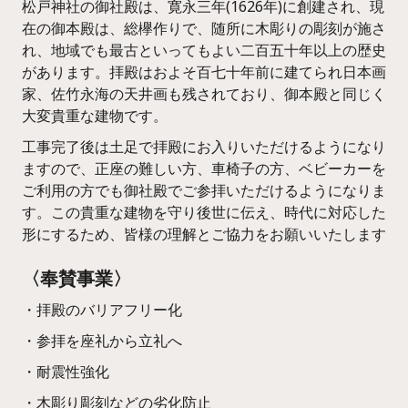
松戸神社の御社殿は、寛永三年(1626年)に創建され、現
在の御本殿は、総欅作りで、随所に木彫りの彫刻が施さ
れ、地域でも最古といってもよい二百五十年以上の歴史
があります。拝殿はおよそ百七十年前に建てられ日本画
家、佐竹永海の天井画も残されており、御本殿と同じく
大変貴重な建物です。
工事完了後は土足で拝殿にお入りいただけるようになり
ますので、正座の難しい方、車椅子の方、ベビーカーを
ご利用の方でも御社殿でご参拝いただけるようになりま
す。この貴重な建物を守り後世に伝え、時代に対応した
形にするため、皆様の理解とご協力をお願いいたします
〈奉賛事業〉
・拝殿のバリアフリー化
・参拝を座礼から立礼へ
・耐震性強化
・木彫り彫刻などの劣化防止