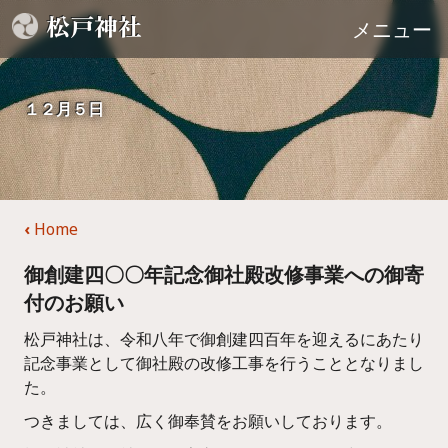
松戸神社
メニュー
１２月５日
‹
Home
御創建四〇〇年記念御社殿改修事業への御寄
付のお願い
松戸神社は、令和八年で御創建四百年を迎えるにあたり
記念事業として御社殿の改修工事を行うこととなりまし
た。
つきましては、広く御奉賛をお願いしております。