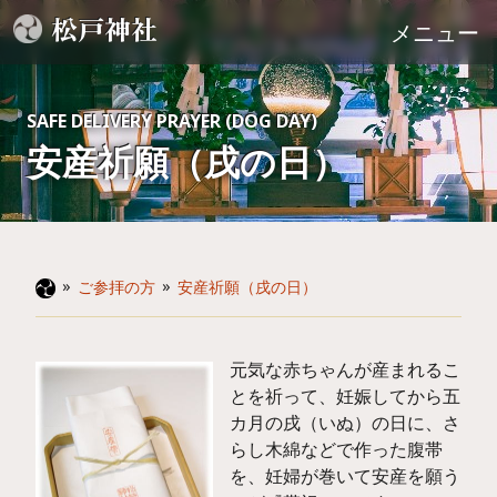
松戸神社
メニュー
SAFE DELIVERY PRAYER (DOG DAY)
安産祈願（戌の日）
­­»
­­»
ご参拝の方
安産祈願（戌の日）
元気な赤ちゃんが産まれるこ
とを祈って、妊娠してから五
カ月の戌（いぬ）の日に、さ
らし木綿などで作った腹帯
を、妊婦が巻いて安産を願う