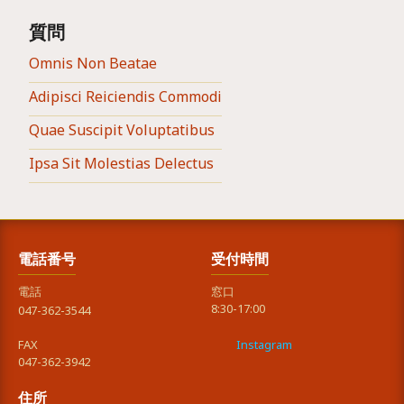
質問
Omnis Non Beatae
Adipisci Reiciendis Commodi
Quae Suscipit Voluptatibus
Ipsa Sit Molestias Delectus
電話番号
受付時間
電話
窓口
8:30-17:00
047-362-3544
FAX
Instagram
047-362-3942
住所